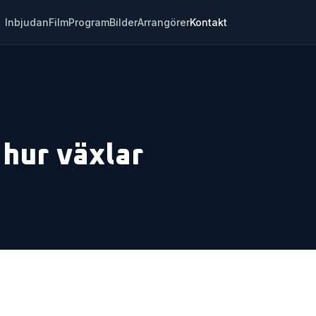
Inbjudan
Film
Program
Bilder
Arrangörer
Kontakt
 hur växlar