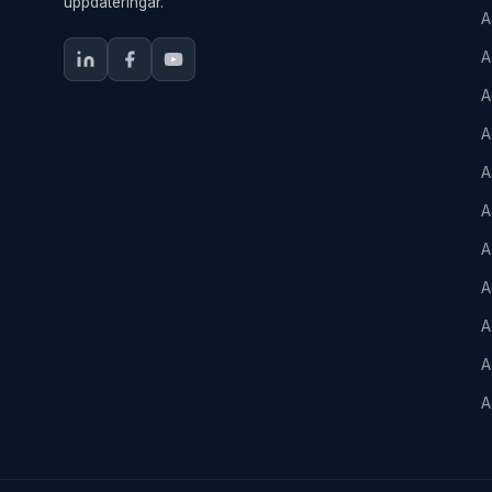
uppdateringar.
A
A
A
A
A
A
A
A
A
A
A