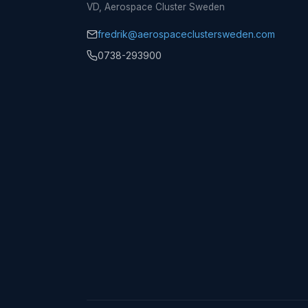
VD, Aerospace Cluster Sweden
fredrik@aerospaceclustersweden.com
0738-293900