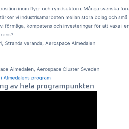
 position inom flyg- och rymdsektorn. Många svenska för
stärker vi industrisamarbeten mellan stora bolag och små
vi förmåga, kompetens och investeringar för att växa i en
rrens?
, Strands veranda, Aerospace Almedalen
ace Almedalen, Aerospace Cluster Sweden
i Almedalens program
ing av hela programpunkten